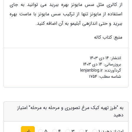
از کالری مثل سس مایونز بهره ببرید می توانید به جای
استفاده از مایونز تنها از ترکیب سس مایونز با ماست بهره
ببرید و حتی اندازهی آبلیمو به آن اضافه کنید.
منبع: کتاب کاله
انتشار:
14 دی 1403
بروزرسانی:
14 دی 1403
گردآورنده:
lenjanblog.ir
شناسه مطلب: 1754
به "طرز تهیه کیک مرغ تصویری و مرحله به مرحله" امتیاز
دهید
امتیاز دهید:
1
2
3
4
5
رای