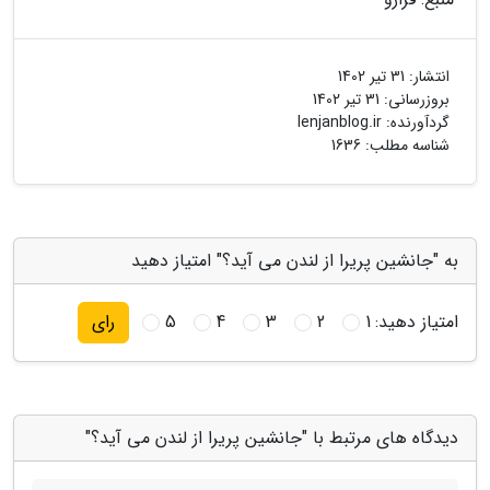
انتشار:
31 تیر 1402
بروزرسانی:
31 تیر 1402
گردآورنده:
lenjanblog.ir
شناسه مطلب: 1636
به "جانشین پریرا از لندن می آید؟" امتیاز دهید
امتیاز دهید:
1
2
3
4
5
رای
دیدگاه های مرتبط با "جانشین پریرا از لندن می آید؟"