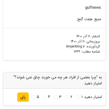
gulfnews
منبع: هفت گنج
انتشار:
11 آذر 1400
بروزرسانی:
11 آذر 1400
گردآورنده:
lenjanblog.ir
شناسه مطلب: 1244
به "چرا بعضی از افراد هر چه می خورند چاق نمی شوند؟"
امتیاز دهید
امتیاز دهید:
1
2
3
4
5
رای