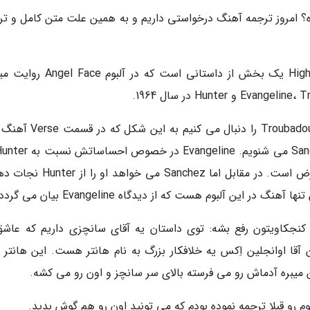
ه؟ امروز ترجمه آهنگ درخواستی داریم و به همین علت متن کامل و تر
قبل از اینکه آهنگ رو گوش بدیم باید خبرنگاران High یک بخش از داستانی است که
در High یک بحث بین Evangeline و Troubadour Sanchez را دنبال می کن
تابستان 1964 با او رابطه عاشقانه داشته دچار تعارض است. در مقابل اما Sanchez م
ین آلبوم هست که از دیدگاه Evangeline بیان می گردد.
 کنجکاویتون رفع بشه: توی داستان یه آقای سانچزی داریم که عاشق
آقا اوانجلین اِکس یه خلافکار بزرگ به نام هانتر هست. این هانتر ع
ن میبره آدماش رو می فرسته بالای سر سانچز و اون رو می کشه.