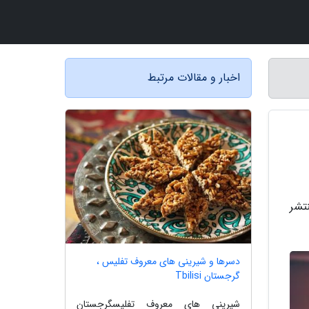
اخبار و مقالات مرتبط
نگ High از Stephen Sanchez که سال 2023 همراه با آلبوم Angel Face منتشر
دسرها و شیرینی های معروف تفلیس ،
گرجستان Tbilisi
شیرینی های معروف تفلیسگرجستان