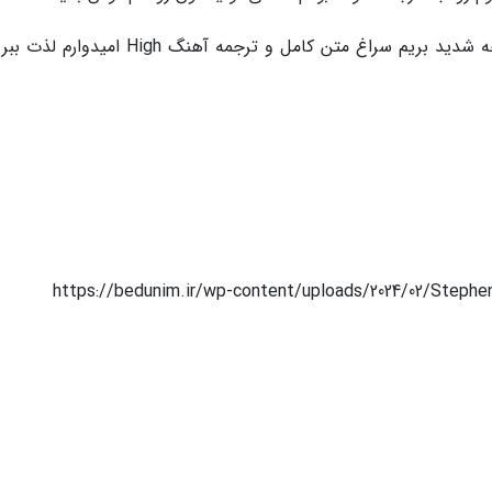
بسیار خب دیگه داستان شهید سانچز رو هم متوجه شدید بریم سراغ متن کامل و ترجمه آهنگ High 
https://bedunim.ir/wp-content/uploads/2024/02/Steph