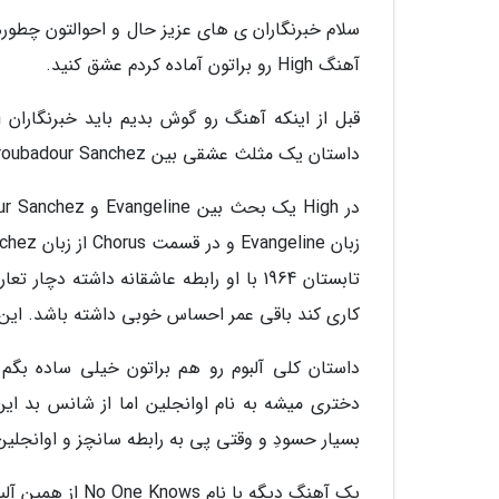
سلام خبرنگاران ی های عزیز حال و احوالتون چطور
آهنگ High رو براتون آماده کردم عشق کنید.
داستان یک مثلث عشقی بین Evangeline، Troubadour Sanchez و Hunter در سال 1964.
کاری کند باقی عمر احساس خوبی داشته باشد. این تنها آهنگ در ا
داستان کلی آلبوم رو هم براتون خیلی ساده بگم
دختری میشه به نام اوانجلین اما از شانس بد این 
بسیار حسودِ و وقتی پی به رابطه سانچز و اوانجلی
یک آهنگ دیگه با نام No One Knows از همین آلبوم رو قبلا ترجمه نموده بودم که می تونید اون رو هم گوش بدید.