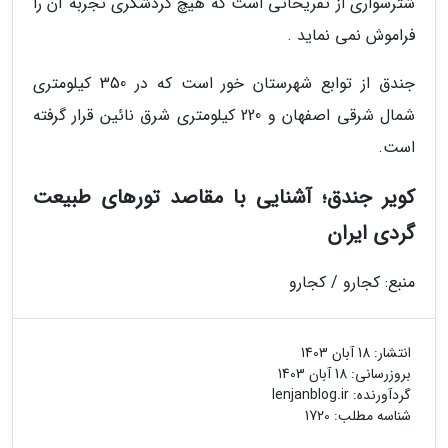
شترسواری از تفریحاتی است که هیچ گردشگری تجربه آن را
فراموش نمی نماید .
جندق از توابع شهرستان خور است که در 350 کیلومتری
شمال شرقی اصفهان و 220 کیلومتری شرق نائین قرار گرفته
است.
کویر جندق؛ آشنایی با مقاصد تورهای طبیعت
گردی ایران
منبع: کجارو / کجارو
انتشار:
18 آبان 1403
بروزرسانی:
18 آبان 1403
گردآورنده:
lenjanblog.ir
شناسه مطلب: 1720