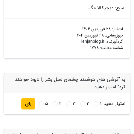
منبع: دیجیکالا مگ
انتشار:
28 فروردین 1404
بروزرسانی:
28 فروردین 1404
گردآورنده:
lenjanblog.ir
شناسه مطلب: 1778
به "گوشی های هوشمند چشمان نسل بشر را نابود خواهند
کرد" امتیاز دهید
امتیاز دهید:
1
2
3
4
5
رای