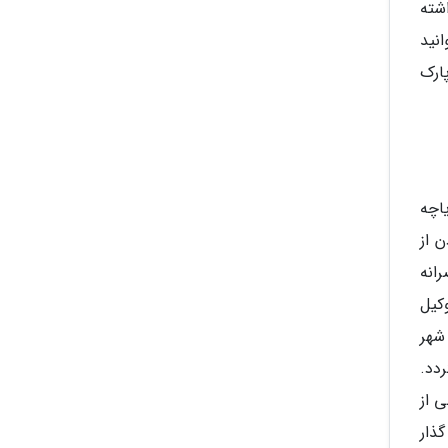
شته
نید
ارک
اچه
 از
انه
کیل
شهر
دد.
 از
ذار