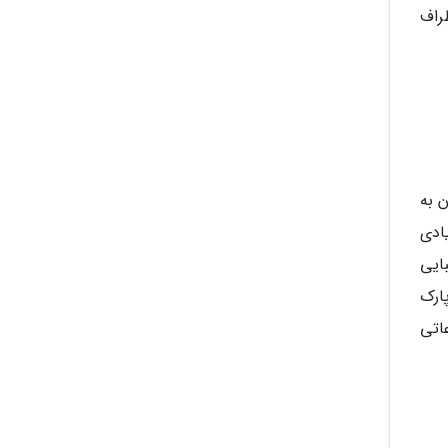
راف
 به
ادی
ایی
کتاری باغ وحش پارک
اتی