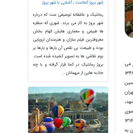
شهر بروژ کجاست ، آشنایی با شهر بروژ
رمانتیک و عاشقانه توصیفی ست که درباره
شهر بروژ به کار می برند. شهری که منظره
ها طبیعی و معماری هایش الهام بخش
معروفترین فیلم سازان و هنرمندان اروپایی
بوده و طبیعت بی نقص آن بارها و بارها بر
بوم نقاشی ها به تصویر کشیده شده است.
 می
بروژ رمانتیک در کجا قرار گرفته و با چه
جاذبه هایی از میهمانان...
ر طراز را به نام پارک وکیل آباد مشهد می شناسند. پارک وکیل آباد مشهد ملکی قدیمی است که در سال 1348
سین
سی در شهر تهران
هد،
ضوی
حاج حسین برای احترام به وی به عنوان موقوف نماینده بر روی اداره ای در این آستان قرار داده شده است. در سال 1316
 به