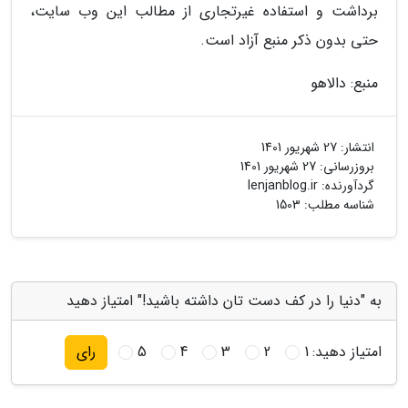
برداشت و استفاده غیرتجاری از مطالب این وب سایت،
حتی بدون ذکر منبع آزاد است.
منبع: دالاهو
انتشار:
27 شهریور 1401
بروزرسانی:
27 شهریور 1401
گردآورنده:
lenjanblog.ir
شناسه مطلب: 1503
به "دنیا را در کف دست تان داشته باشید!" امتیاز دهید
امتیاز دهید:
1
2
3
4
5
رای