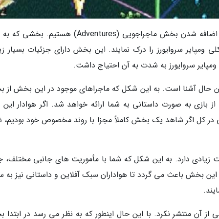
در به روزرسانی 1.8 بازی ومپایر سروایورز ما شاهد اضافه شدن بخش ماجراجویی (Adventures) هستیم.
 ومپایر سروایورز را درک نمایند. این بخش دارای جزئیات بسیار زی
مپایر سروایورز به شدت به آن احتیاج داشت.
 حال آشنا است. به این شکل که ماجراهای موجود در این بخش از 
 بازی به صورت داستانی به شما ارائه خواهد شد. اگر هوادار این ب
در کل اگر شاهد یک بخش کاملاً مجزا با روند مخصوص خود بودیم، ش
 زیادی دارد. به این شکل که شما با مأموریت های جانبی مختلف، ج
این بخش باعث می گردد تا هواداران سبک آفلاین و داستانی نیز به 
یند.
 از آن منتشر نکرد. با این حال اینطور که به نظر می رسد در ابتدا 