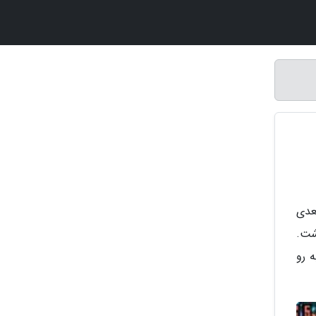
 دو بعدی
شت.
 رو