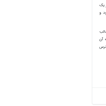
 یک
یک کپی مقرون به صرفه از مجموعه کسلوانیا (Castlevania) بود و
الب
 آن
در دسترس